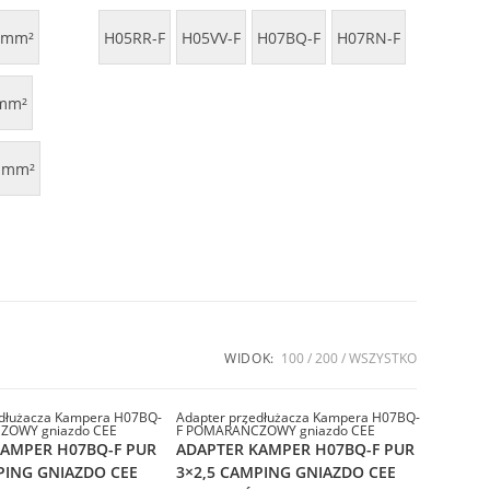
 mm²
H05RR-F
H05VV-F
H07BQ-F
H07RN-F
mm²
 mm²
WIDOK:
100
200
WSZYSTKO
edłużacza Kampera H07BQ-
Adapter przedłużacza Kampera H07BQ-
ZOWY gniazdo CEE
F POMARAŃCZOWY gniazdo CEE
KAMPER H07BQ-F PUR
ADAPTER KAMPER H07BQ-F PUR
PING GNIAZDO CEE
3×2,5 CAMPING GNIAZDO CEE