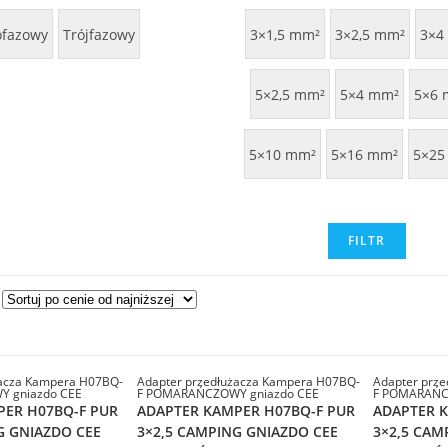
ofazowy
Trójfazowy
3×1,5 mm²
3×2,5 mm²
3×4
5×2,5 mm²
5×4 mm²
5×6 
5×10 mm²
5×16 mm²
5×25
FILTR
żacza Kampera H07BQ-
Adapter przedłużacza Kampera H07BQ-
Adapter prz
 gniazdo CEE
F POMARAŃCZOWY gniazdo CEE
F POMARAŃC
PER H07BQ-F PUR
ADAPTER KAMPER H07BQ-F PUR
ADAPTER 
G GNIAZDO CEE
3×2,5 CAMPING GNIAZDO CEE
3×2,5 CAM