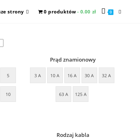
ze strony
0 produktów
0.00 zł
Toggle
0
website
search
Prąd znamionowy
5
3 A
10 A
16 A
30 A
32 A
10
63 A
125 A
Rodzaj kabla