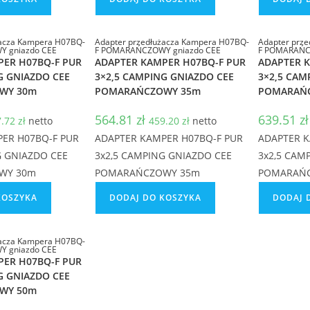
żacza Kampera H07BQ-
Adapter przedłużacza Kampera H07BQ-
Adapter prz
 gniazdo CEE
F POMARAŃCZOWY gniazdo CEE
F POMARAŃC
PER H07BQ-F PUR
ADAPTER KAMPER H07BQ-F PUR
ADAPTER 
G GNIAZDO CEE
3×2,5 CAMPING GNIAZDO CEE
3×2,5 CAM
WY 30m
POMARAŃCZOWY 35m
POMARAŃ
564.81
zł
639.51
zł
7.72
zł
netto
459.20
zł
netto
ER H07BQ-F PUR
ADAPTER KAMPER H07BQ-F PUR
ADAPTER K
G GNIAZDO CEE
3x2,5 CAMPING GNIAZDO CEE
3x2,5 CAM
WY 30m
POMARAŃCZOWY 35m
POMARAŃ
KOSZYKA
DODAJ DO KOSZYKA
DODAJ 
żacza Kampera H07BQ-
 gniazdo CEE
PER H07BQ-F PUR
G GNIAZDO CEE
WY 50m