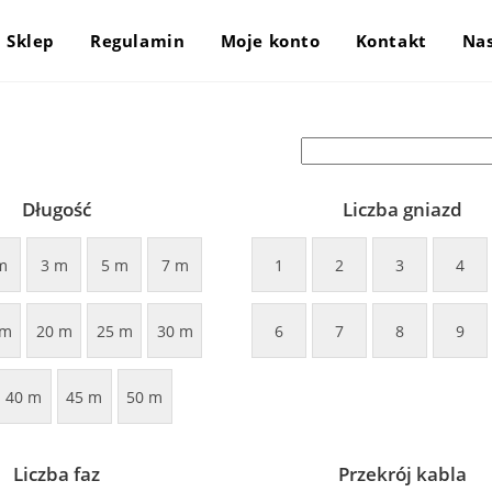
Sklep
Regulamin
Moje konto
Kontakt
Nas
Długość
Liczba gniazd
m
3 m
5 m
7 m
1
2
3
4
 m
20 m
25 m
30 m
6
7
8
9
40 m
45 m
50 m
Liczba faz
Przekrój kabla