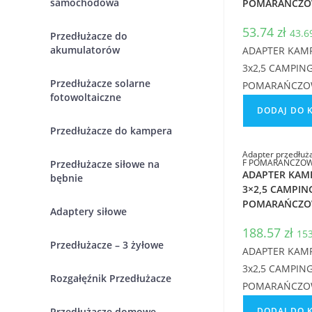
samochodowa
POMARAŃCZO
53.74
zł
43.
Przedłużacze do
akumulatorów
ADAPTER KAMP
3x2,5 CAMPIN
Przedłużacze solarne
POMARAŃCZO
fotowoltaiczne
DODAJ DO 
Przedłużacze do kampera
Adapter przedłu
F POMARAŃCZOWY
Przedłużacze siłowe na
ADAPTER KAM
bębnie
3×2,5 CAMPIN
POMARAŃCZO
Adaptery siłowe
188.57
zł
15
Przedłużacze – 3 żyłowe
ADAPTER KAMP
3x2,5 CAMPIN
Rozgałęźnik Przedłużacze
POMARAŃCZO
DODAJ DO 
Przedłużacze domowe