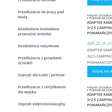
Przedłużacze do pracy pod
Adapter przedłu
wodą
F POMARAŃCZOWY
ADAPTER KAM
3×2,5 CAMPIN
Rozdzielnice budowlane
POMARAŃCZO
przenośne (erbetki)
489.20
zł
39
Rozdzielnice natynkowe
ADAPTER KAMP
3x2,5 CAMPIN
Przedłużacze z gniazdami
POMARAŃCZO
SCHUKO
DODAJ DO 
Osprzęt dla Łodzi i Jachtów
Przedłużacze z certyfikatem
Adapter przedłu
F POMARAŃCZOWY
dla wojska
ADAPTER KAM
3×2,5 CAMPIN
Osprzęt elektroinstalacyjny
POMARAŃCZO