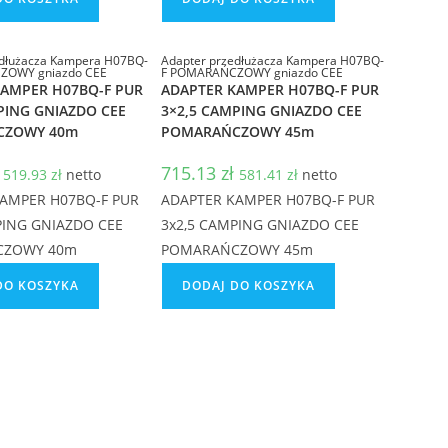
edłużacza Kampera H07BQ-
Adapter przedłużacza Kampera H07BQ-
ZOWY gniazdo CEE
F POMARAŃCZOWY gniazdo CEE
KAMPER H07BQ-F PUR
ADAPTER KAMPER H07BQ-F PUR
PING GNIAZDO CEE
3×2,5 CAMPING GNIAZDO CEE
CZOWY 40m
POMARAŃCZOWY 45m
715.13
zł
519.93
zł
netto
581.41
zł
netto
AMPER H07BQ-F PUR
ADAPTER KAMPER H07BQ-F PUR
PING GNIAZDO CEE
3x2,5 CAMPING GNIAZDO CEE
CZOWY 40m
POMARAŃCZOWY 45m
DO KOSZYKA
DODAJ DO KOSZYKA