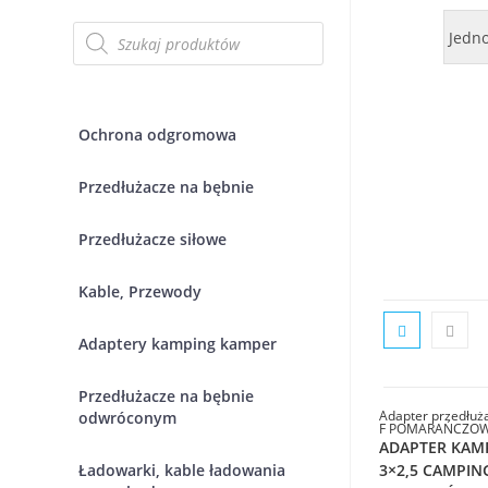
Wyszukiwarka
Jedn
produktów
Ochrona odgromowa
Przedłużacze na bębnie
Przedłużacze siłowe
Kable, Przewody
Adaptery kamping kamper
Przedłużacze na bębnie
Adapter przedłu
odwróconym
F POMARAŃCZOWY
ADAPTER KAM
Ładowarki, kable ładowania
3×2,5 CAMPIN