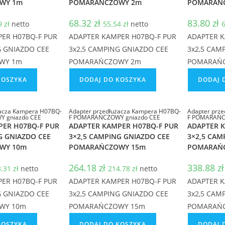
WY 1m
POMARAŃCZOWY 2m
POMARAŃ
68.32
zł
83.80
zł
69
zł
netto
55.54
zł
netto
ER H07BQ-F PUR
ADAPTER KAMPER H07BQ-F PUR
ADAPTER K
G GNIAZDO CEE
3x2,5 CAMPING GNIAZDO CEE
3x2,5 CAM
WY 1m
POMARAŃCZOWY 2m
POMARAŃ
KOSZYKA
DODAJ DO KOSZYKA
DODAJ 
żacza Kampera H07BQ-
Adapter przedłużacza Kampera H07BQ-
Adapter prz
 gniazdo CEE
F POMARAŃCZOWY gniazdo CEE
F POMARAŃC
PER H07BQ-F PUR
ADAPTER KAMPER H07BQ-F PUR
ADAPTER 
G GNIAZDO CEE
3×2,5 CAMPING GNIAZDO CEE
3×2,5 CAM
WY 10m
POMARAŃCZOWY 15m
POMARAŃ
264.18
zł
338.88
zł
3.31
zł
netto
214.78
zł
netto
ER H07BQ-F PUR
ADAPTER KAMPER H07BQ-F PUR
ADAPTER K
G GNIAZDO CEE
3x2,5 CAMPING GNIAZDO CEE
3x2,5 CAM
WY 10m
POMARAŃCZOWY 15m
POMARAŃ
KOSZYKA
DODAJ DO KOSZYKA
DODAJ 