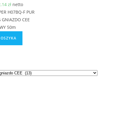
2.14
zł
netto
ER H07BQ-F PUR
G GNIAZDO CEE
WY 50m
KOSZYKA