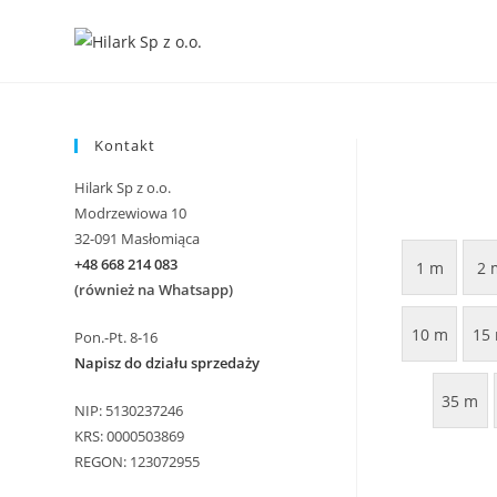
Skip
to
content
Kontakt
Hilark Sp z o.o.
Modrzewiowa 10
32-091 Masłomiąca
+48 668 214 083
1 m
2 
(również na Whatsapp)
10 m
15
Pon.-Pt. 8-16
Napisz do działu sprzedaży
35 m
NIP: 5130237246
KRS: 0000503869
REGON: 123072955